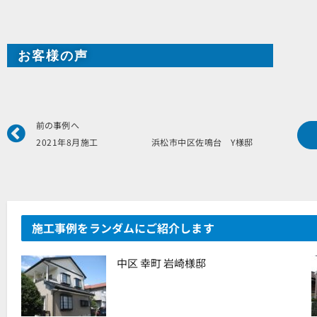
お客様の声
Prev
前の事例へ
2021年8月施工 浜松市中区佐鳴台 Y様邸
施工事例をランダムにご紹介します
中区 幸町 岩崎様邸