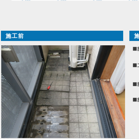
施工前
■
■
■
■