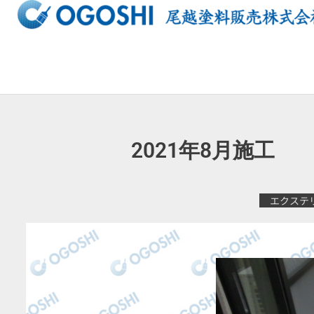
内
容
を
ス
キ
ッ
プ
2021年8月
エクステ