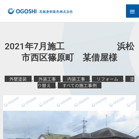
内
メ
容
を
イ
ス
キ
ン
ッ
プ
メ
2021年7月施工 浜松
ニ
市西区篠原町 某借屋様
ュ
外壁塗装
,
外装工事
,
内装工事
,
リフォーム
,
塗
ー
り替え
,
すべての施工事例