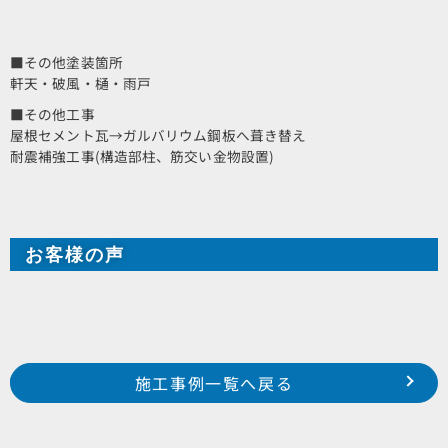
■その他塗装箇所
軒天・破風・樋・雨戸
■その他工事
屋根セメント瓦→ガルバリウム鋼板へ葺き替え
耐震補強工事(構造部柱、筋交い金物設置)
お客様の声
Prev
前の事例へ
次の事例へ
施工事例一覧へ戻る
2021年6月施工 浜松市南区米津町 S様邸
2021年7月施工 磐田市福田 T様邸