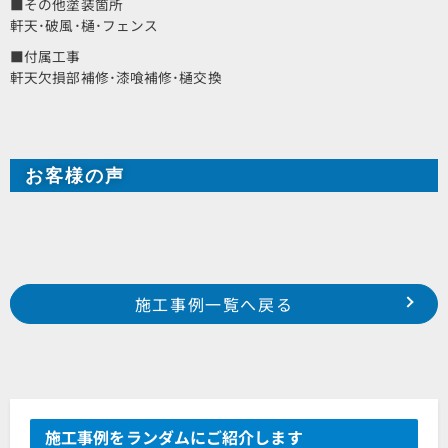
■その他塗装箇所
軒天･破風･樋･フェンス
■付属工事
軒天欠損部補修･漆喰補修･樋交換
お客様の声
Prev
前の事例へ
次の事例へ
施工事例一覧へ戻る
浜松市 南区 高塚 T様邸
浜松市 東区 篠ヶ瀬 土屋様邸
施工事例をランダムにご紹介します