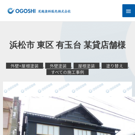
内
メ
容
を
イ
ス
キ
ン
ッ
プ
メ
浜松市 東区 有玉台 某貸店舗様
ニ
ュ
外壁+屋根塗装
,
外壁塗装
,
屋根塗装
,
塗り替え
,
すべての施工事例
ー