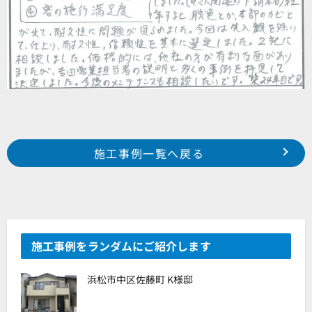
Prev
前の事例へ
次の事例へ
施工事例一覧へ戻る
浜松市 西区 篠原町 某借家様邸
浜松市 東区 大島町 K様邸
施工事例をランダムにご紹介します
浜松市中区佐藤町 K様邸