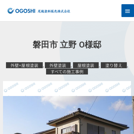
内
メ
容
を
イ
ス
キ
ン
ッ
プ
メ
磐田市 立野 O様邸
ニ
ュ
外壁+屋根塗装
,
外壁塗装
,
屋根塗装
,
塗り替え
,
すべての施工事例
ー