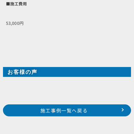
■施工費用
53,000円
お客様の声
Prev
前の事例へ
次の事例へ
施工事例一覧へ戻る
浜松市 西区 篠原町 某借家様邸
磐田市 立野 O様邸