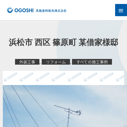
内
メ
容
を
イ
ス
キ
ン
ッ
プ
メ
浜松市 西区 篠原町 某借家様邸
ニ
ュ
外装工事
,
リフォーム
,
すべての施工事例
ー