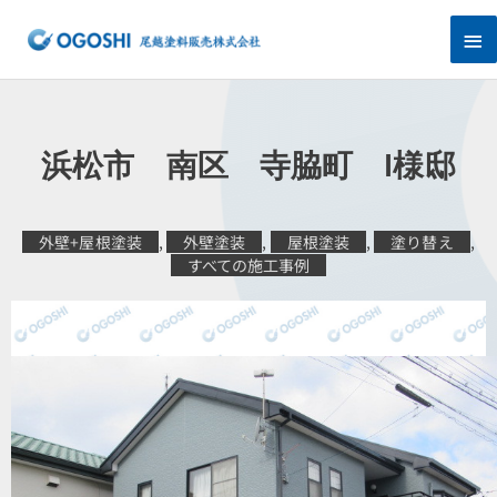
内
メ
容
を
イ
ス
キ
ン
ッ
プ
メ
浜松市 南区 寺脇町 I様邸
ニ
ュ
外壁+屋根塗装
,
外壁塗装
,
屋根塗装
,
塗り替え
,
すべての施工事例
ー