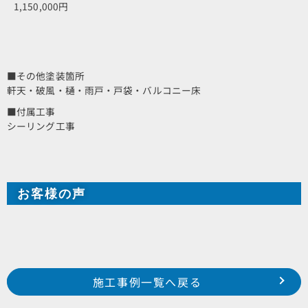
1,150,000円
■その他塗装箇所
軒天・破風・樋・雨戸・戸袋・バルコニー床
■付属工事
シーリング工事
お客様の声
Prev
前の事例へ
次の事例へ
施工事例一覧へ戻る
浜松市 浜北区 西美薗 A様邸
浜松市 北区 引佐町 F様邸