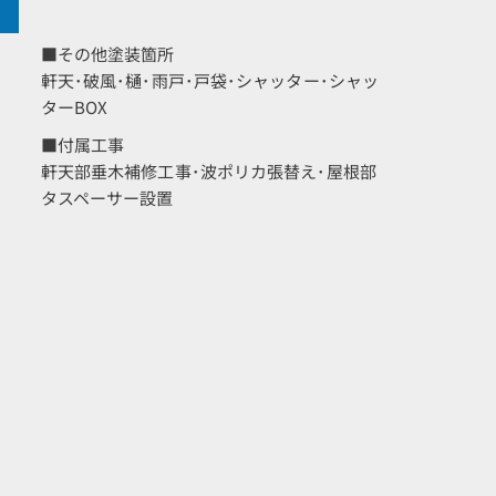
■その他塗装箇所
軒天･破風･樋･雨戸･戸袋･シャッター･シャッ
ターBOX
■付属工事
軒天部垂木補修工事･波ポリカ張替え･屋根部
タスペーサー設置