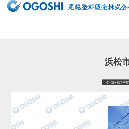
内
容
を
ス
キ
ッ
プ
浜松市
外壁+屋根