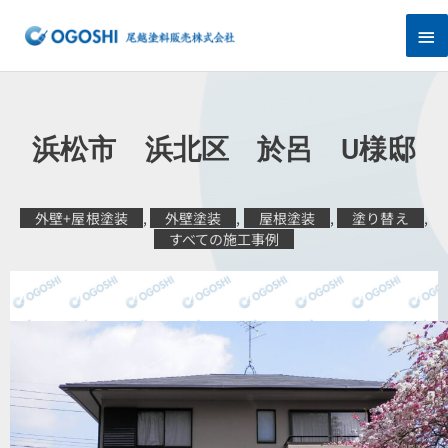
内
メ
容
を
イ
ス
キ
ン
ッ
プ
メ
浜松市 浜北区 於呂 U様邸
ニ
ュ
外壁+屋根塗装
,
外壁塗装
,
屋根塗装
,
塗り替え
,
すべての施工事例
ー