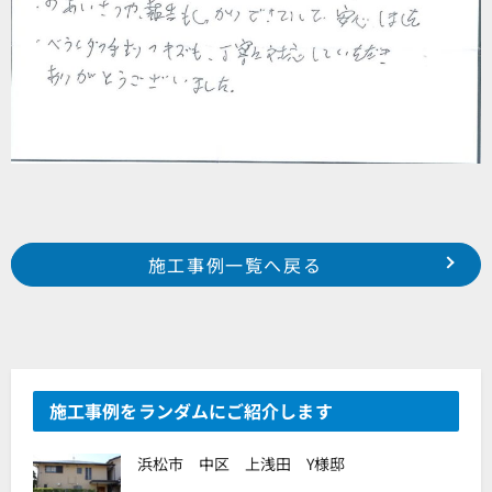
Prev
前の事例へ
次の事例へ
施工事例一覧へ戻る
浜松市 中区 富塚町 I様邸
浜松市 中区 西浅田 某借家様
施工事例をランダムにご紹介します
浜松市 中区 上浅田 Y様邸