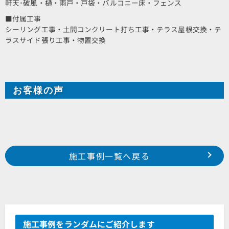
軒天･破風・樋・雨戸・戸袋・バルコニー床・フェンス
■付属工事
シーリング工事・土間コンクリート打ち工事・テラス屋根交換・テ
ラスサイド張り工事・物置交換
お客様の声
Prev
前の事例へ
次の事例へ
施工事例一覧へ戻る
浜松市 南区 米津町 落合様邸
浜松市 浜北区 於呂 U様邸
施工事例をランダムにご紹介します