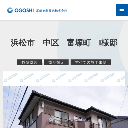
内
メ
容
を
イ
ス
キ
ン
ッ
プ
メ
浜松市 中区 富塚町 I様邸
ニ
ュ
外壁塗装
,
塗り替え
,
すべての施工事例
ー