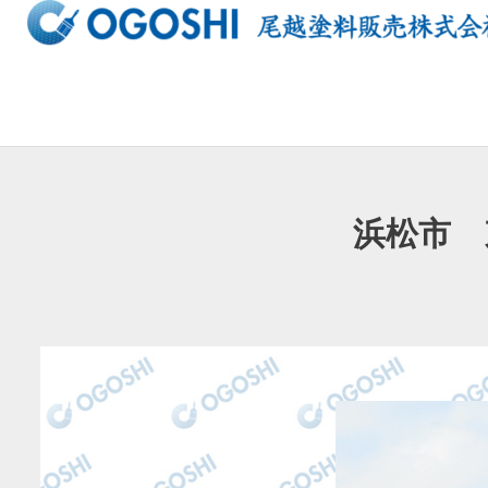
内
容
を
ス
キ
ッ
プ
浜松市 