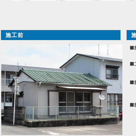
施工前
■
■
■
■