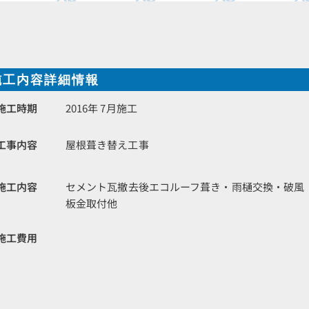
施工内容詳細情報
施工時期
2016年 7月施工
工事内容
屋根葺き替え工事
施工内容
セメント瓦撤去後エコルーフ葺き・雨樋交換・破風
板金取付他
施工費用