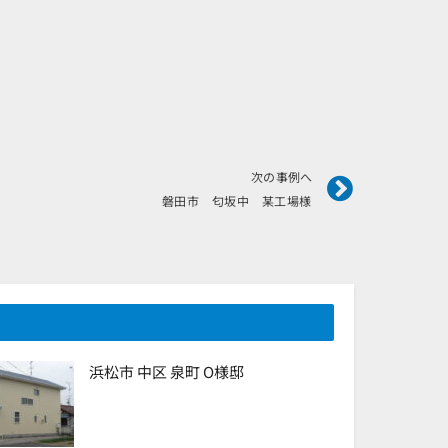
Next
次の事例へ
磐田市 匂坂中 某工場様
浜松市 中区 泉町 O様邸