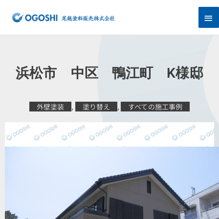
内
メ
容
を
イ
ス
キ
ン
ッ
プ
メ
浜松市 中区 鴨江町 K様邸
ニ
ュ
外壁塗装
,
塗り替え
,
すべての施工事例
ー