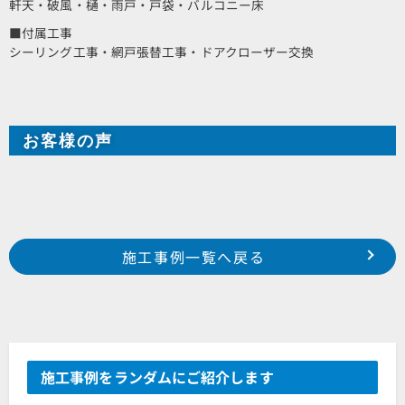
軒天・破風・樋・雨戸・戸袋・バルコニー床
■付属工事
シーリング工事・網戸張替工事・ドアクローザー交換
お客様の声
Prev
前の事例へ
次の事例へ
施工事例一覧へ戻る
浜松市 東区 和田町 野田様邸
浜松市 浜北区 西美薗 I様邸
施工事例をランダムにご紹介します