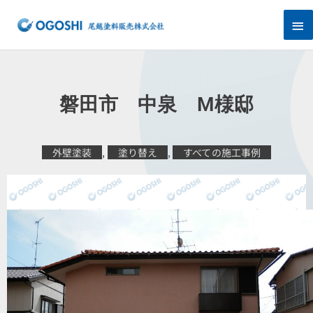
内
メ
容
を
イ
ス
キ
ン
ッ
プ
メ
磐田市 中泉 M様邸
ニ
ュ
外壁塗装
,
塗り替え
,
すべての施工事例
ー