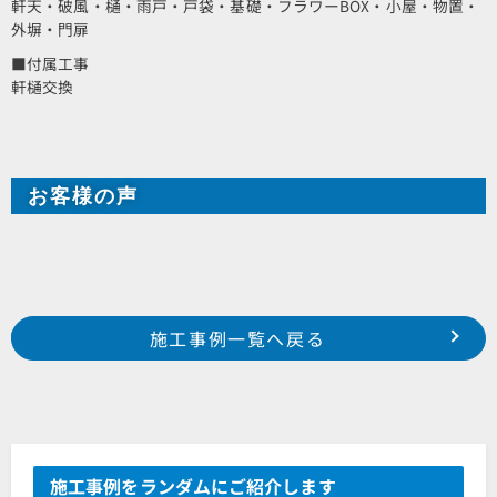
軒天・破風・樋・雨戸・戸袋・基礎・フラワーBOX・小屋・物置・
外塀・門扉
■付属工事
軒樋交換
お客様の声
Prev
前の事例へ
次の事例へ
施工事例一覧へ戻る
浜松市 浜北区 小林 O様邸
浜松市 中区 富塚町 M様邸
施工事例をランダムにご紹介します