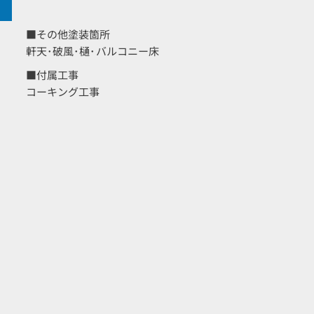
■その他塗装箇所
軒天･破風･樋･バルコニー床
■付属工事
コーキング工事