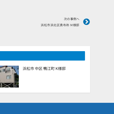
Next
次の事例へ
浜松市浜北区貴布祢 M様邸
浜松市 中区 鴨江町 K様邸