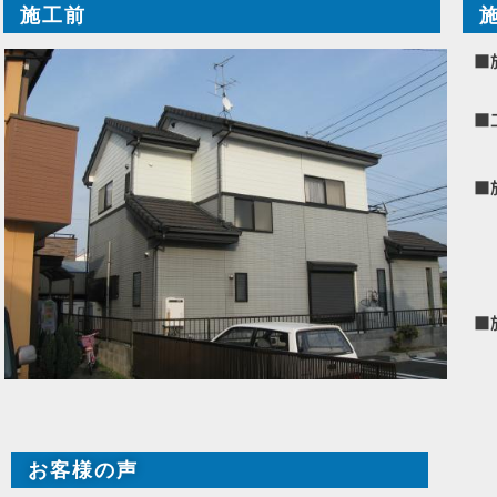
施工前
■
■
■
■
お客様の声