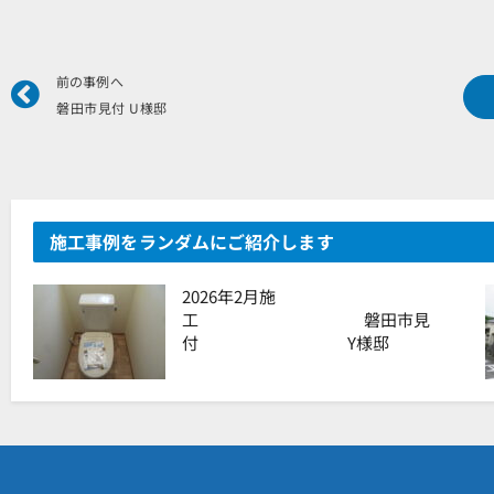
Prev
前の事例へ
磐田市見付 U様邸
施工事例をランダムにご紹介します
2026年2月施
工 磐田市見
付 Y様邸