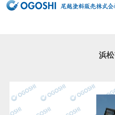
内
容
を
ス
キ
ッ
プ
浜松