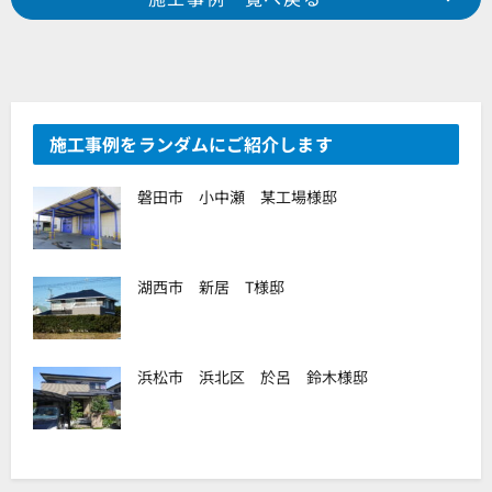
2019年 5月施工 浜松市中区西浅田 Y様邸
2019年 5月施工 浜松市東区宮竹町 H様邸
施工事例をランダムにご紹介します
磐田市 小中瀬 某工場様邸
湖西市 新居 T様邸
浜松市 浜北区 於呂 鈴木様邸