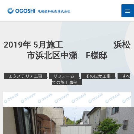
内
メ
容
を
イ
ス
キ
ン
ッ
プ
メ
2019年 5月施工 浜松
ニ
市浜北区中瀬 F様邸
ュ
エクステリア工事
,
リフォーム
,
そのほか工事
,
すべ
ー
ての施工事例