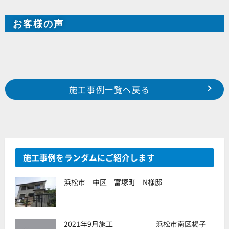
お客様の声
Prev
前の事例へ
次の事例へ
施工事例一覧へ戻る
浜松市南区米津町 T様邸
浜松市南区倉松町 S様邸
施工事例をランダムにご紹介します
浜松市 中区 富塚町 N様邸
2021年9月施工 浜松市南区楊子