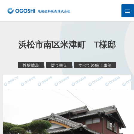
内
メ
容
を
イ
ス
キ
ン
ッ
プ
メ
浜松市南区米津町 T様邸
ニ
ュ
外壁塗装
,
塗り替え
,
すべての施工事例
ー