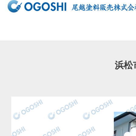
内
容
を
ス
キ
ッ
プ
浜松