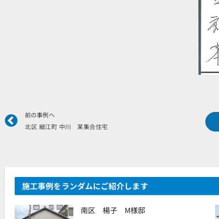
Prev
前の事例へ
北区 細江町 中川 某集合住宅
施工事例をランダムにご紹介します
南区 楊子 M様邸