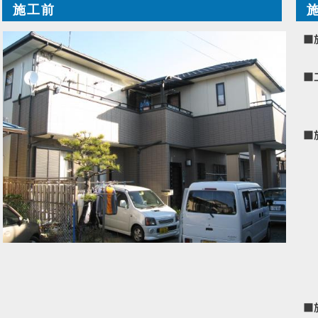
施工前
■
■
■
■