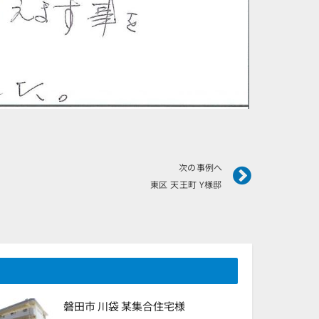
Next
次の事例へ
東区 天王町 Y様邸
磐田市 川袋 某集合住宅様