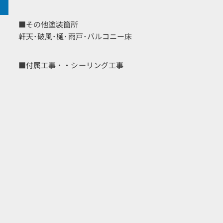
■その他塗装箇所
軒天･破風･樋･雨戸･バルコニー床
■付属工事・・シーリング工事