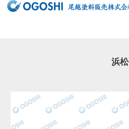
内
容
を
ス
キ
ッ
プ
浜松