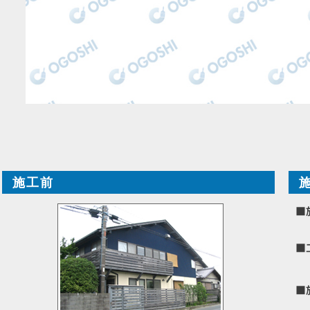
施工前
■
■
■