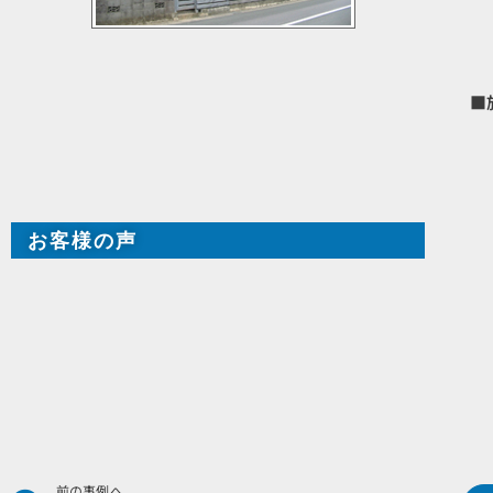
■
お客様の声
Prev
前の事例へ