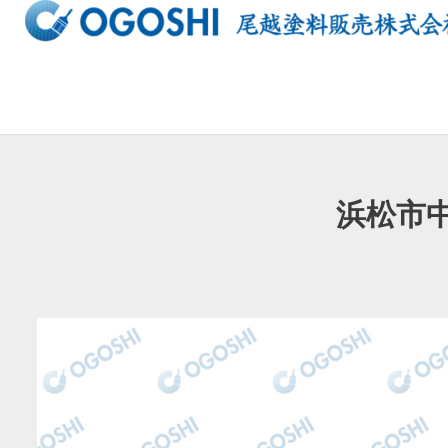
内
容
を
ス
キ
ッ
プ
浜松市