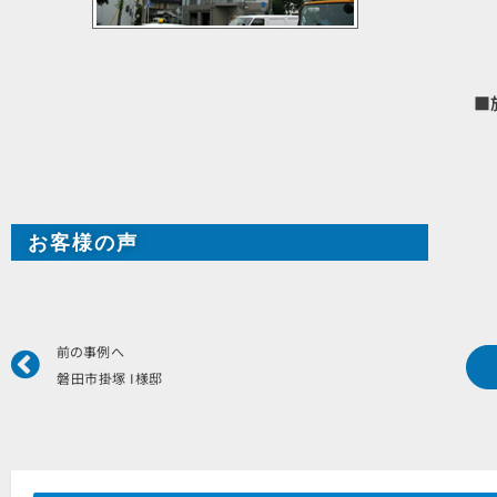
■
お客様の声
Prev
前の事例へ
磐田市掛塚 I様邸