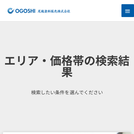
内
メ
容
を
イ
ス
キ
ン
ッ
プ
メ
ニ
エリア・価格帯の検索結
ュ
果
ー
検索したい条件を選んでください