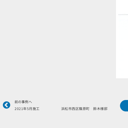
Prev
前の事例へ
2021年5月施工 浜松市西区篠原町 鈴木様邸