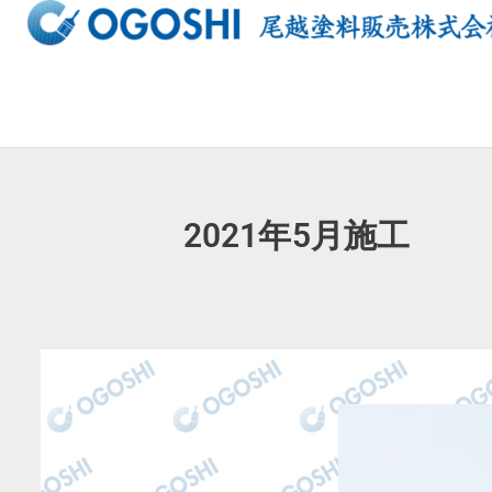
内
容
を
ス
キ
ッ
プ
2021年5月施