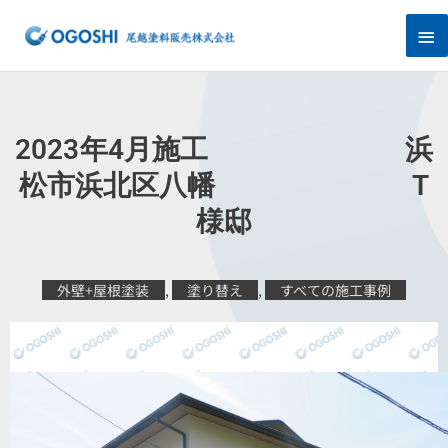
内
メ
容
を
イ
ス
キ
ン
ッ
プ
メ
2023年4月施工 浜
ニ
松市浜北区八幡 T
様邸
ュ
ー
外壁+屋根塗装
,
塗り替え
,
すべての施工事例