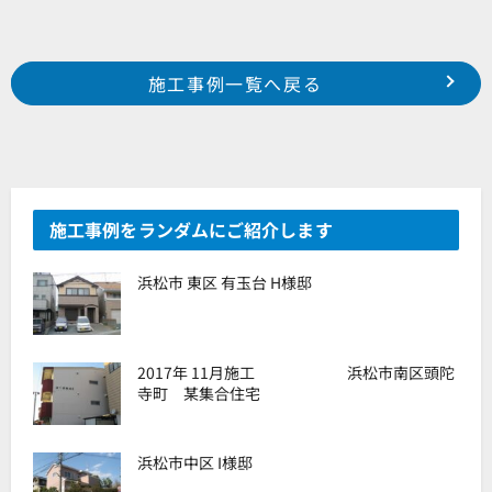
Prev
前の事例へ
次の事例へ
施工事例一覧へ戻る
2023年3月施工 浜松市中区三島町 某店舗
2023年4月施工 浜松市中区神明町 某パーキング
施工事例をランダムにご紹介します
浜松市 東区 有玉台 H様邸
2017年 11月施工 浜松市南区頭陀
寺町 某集合住宅
浜松市中区 I様邸