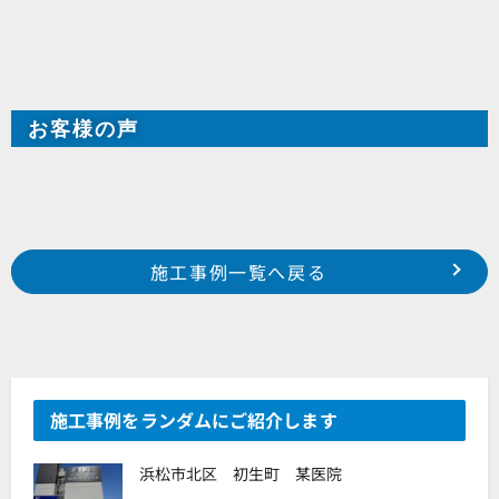
お客様の声
Prev
前の事例へ
次の事例へ
施工事例一覧へ戻る
2025年12月施工 浜松市中央区小池町 M様邸
2025年12月施工 浜松市中央区上浅田 T様邸
施工事例をランダムにご紹介します
浜松市北区 初生町 某医院