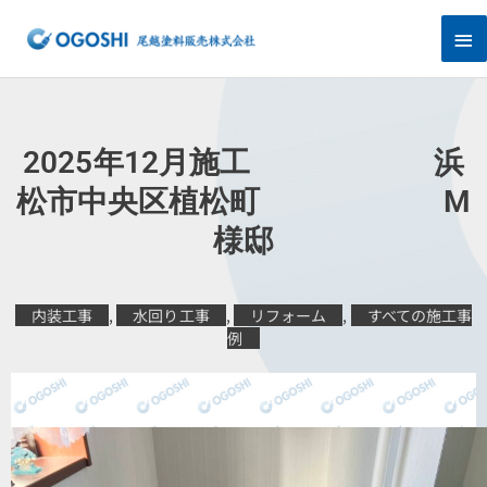
内
メ
容
を
イ
ス
キ
ン
ッ
プ
メ
2025年12月施工 浜
ニ
松市中央区植松町 M
様邸
ュ
ー
内装工事
,
水回り工事
,
リフォーム
,
すべての施工事
例