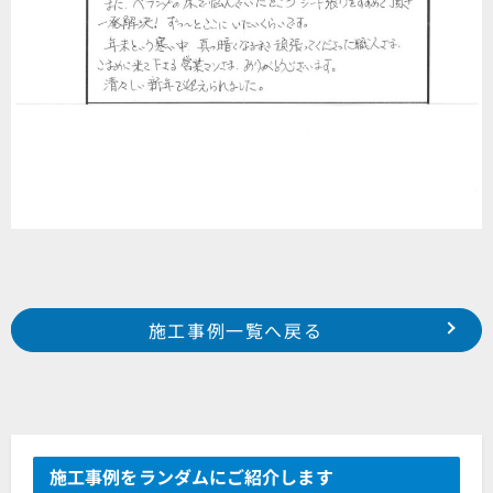
Prev
前の事例へ
次の事例へ
施工事例一覧へ戻る
2018年 12月施工 浜松市北区根洗町 H様邸
2018年 12月施工 浜松市浜北区於呂 M様邸
施工事例をランダムにご紹介します