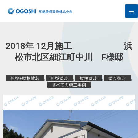
内
メ
容
を
イ
ス
キ
ン
ッ
プ
メ
2018年 12月施工 浜
ニ
松市北区細江町中川 F様邸
ュ
外壁+屋根塗装
,
外壁塗装
,
屋根塗装
,
塗り替え
,
ー
すべての施工事例