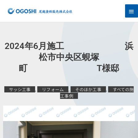
内
メ
容
を
イ
ス
キ
ン
ッ
プ
メ
2024年6月施工 浜
ニ
松市中央区蜆塚
町 T様邸
ュ
ー
サッシ工事
,
リフォーム
,
そのほか工事
,
すべての施
工事例