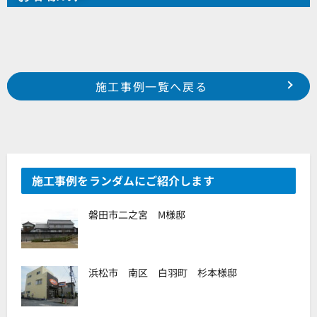
Prev
前の事例へ
次の事例へ
施工事例一覧へ戻る
2024年6月施工 磐田市川袋町 T様邸
2024年6月施工 浜松市中央区米津町 T様邸
施工事例をランダムにご紹介します
磐田市二之宮 M様邸
浜松市 南区 白羽町 杉本様邸