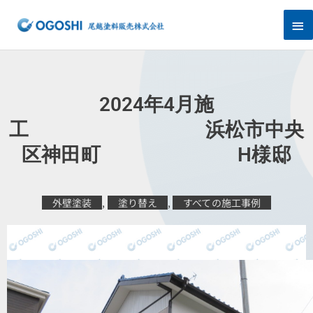
内
メ
容
を
イ
ス
キ
ン
ッ
プ
メ
2024年4月施
ニ
工 浜松市中央
区神田町 H様邸
ュ
ー
外壁塗装
,
塗り替え
,
すべての施工事例