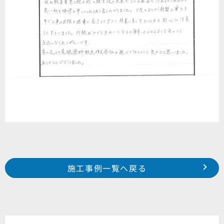
Prev
前の事例へ
次の事例へ
施工事例一覧へ戻る
2024年4月施工 袋井市浅羽一色町 K様邸
2024年4月施工 浜松市中央区富塚町 O様邸