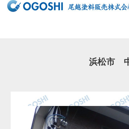
内
容
を
ス
キ
ッ
プ
浜松市 