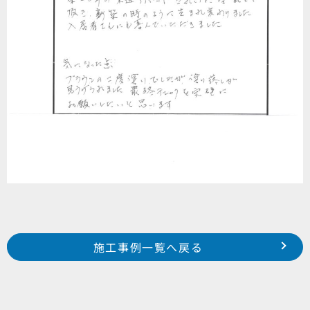
Prev
前の事例へ
次の事例へ
施工事例一覧へ戻る
2023年12月施工 浜松市南区遠州浜町 N様邸
2023年12月施工 浜松市中区龍禅寺町 F様邸