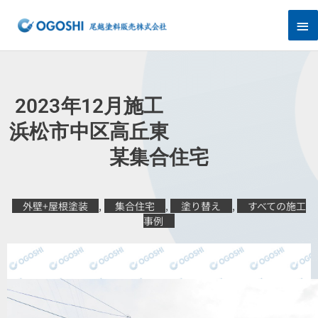
内
メ
容
を
イ
ス
キ
ン
ッ
プ
メ
2023年12月施工
ニ
浜松市中区高丘東
某集合住宅
ュ
ー
外壁+屋根塗装
,
集合住宅
,
塗り替え
,
すべての施工
事例