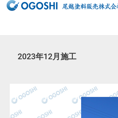
内
容
を
ス
キ
ッ
プ
2023年12月施