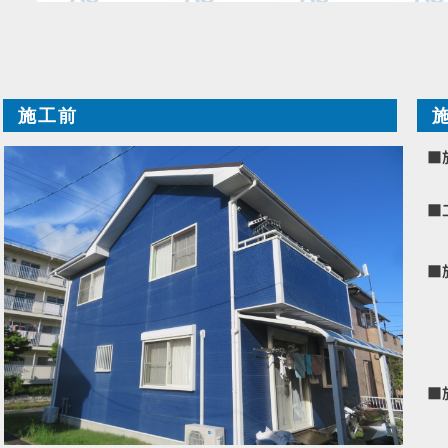
施工前
■
■
■
■