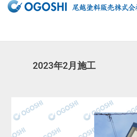
内
容
を
ス
キ
ッ
プ
2023年2月施