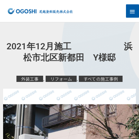
内
メ
容
を
イ
ス
キ
ン
ッ
プ
メ
2021年12月施工 浜
ニ
松市北区新都田 Y様邸
ュ
外装工事
,
リフォーム
,
すべての施工事例
ー