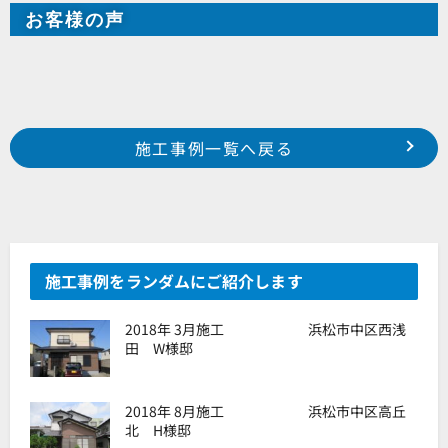
お客様の声
Prev
前の事例へ
次の事例へ
施工事例一覧へ戻る
2021年12月施工 浜松市西区入野町 A様邸
2021年12月施工 磐田市掛塚 F様邸
施工事例をランダムにご紹介します
2018年 3月施工 浜松市中区西浅
田 W様邸
2018年 8月施工 浜松市中区高丘
北 H様邸