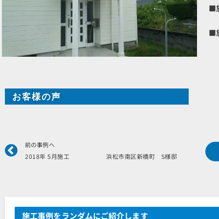
■
■
お客様の声
Prev
前の事例へ
2018年 5月施工 浜松市南区新橋町 S様邸
施工事例をランダムにご紹介します