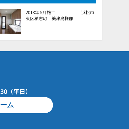
2018年 5月施工 浜松市
東区積志町 美津島様邸
7：30（平日）
ーム