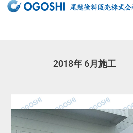
内
容
を
ス
キ
ッ
プ
2018年 6月