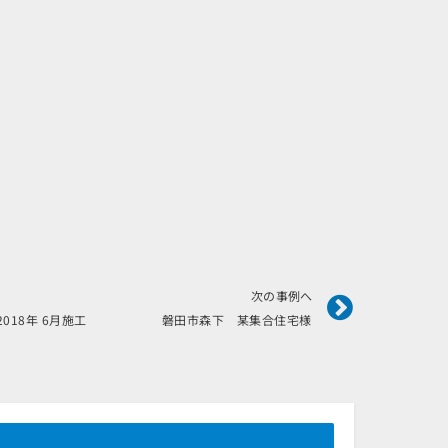
Next
次の事例へ
2018年 6月施工 磐田市森下 某集合住宅様