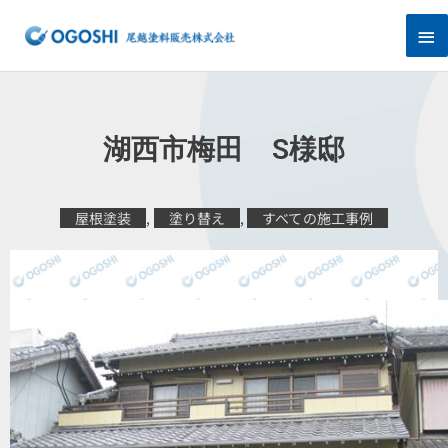
内
メ
容
を
イ
ス
キ
ン
ッ
プ
メ
湖西市梅田 S様邸
ニ
ュ
屋根塗装
,
塗り替え
,
すべての施工事例
ー