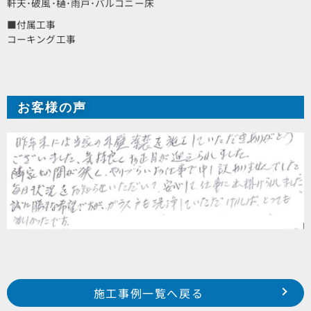
軒天･破風･樋･雨戸･バルコニー床
■付属工事
コーキング工事
お客様の声
Prev
前の事例へ
次の事例へ
施工事例一覧へ戻る
浜松市西区志都呂町 T様邸
湖西市白洲賀 S様邸