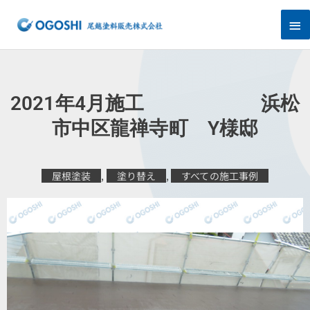
内
メ
容
を
イ
ス
キ
ン
ッ
プ
メ
2021年4月施工 浜松
ニ
市中区龍禅寺町 Y様邸
ュ
屋根塗装
,
塗り替え
,
すべての施工事例
ー