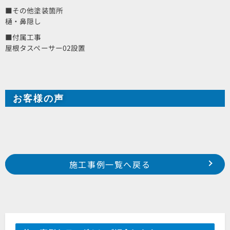
■その他塗装箇所
樋・鼻隠し
■付属工事
屋根タスペーサー02設置
お客様の声
Prev
前の事例へ
次の事例へ
施工事例一覧へ戻る
2021年4月施工 浜松市中区上島 某集合住宅様
2021年4月施工 浜松市西区馬郡 G様邸