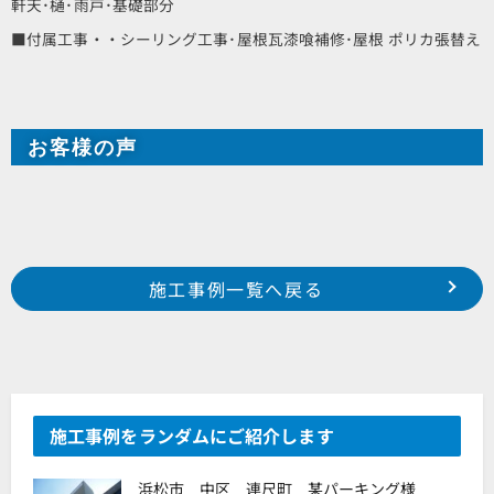
軒天･樋･雨戸･基礎部分
■付属工事・・シーリング工事･屋根瓦漆喰補修･屋根 ポリカ張替え
お客様の声
Prev
前の事例へ
次の事例へ
施工事例一覧へ戻る
中区 蜆塚町 E様邸
磐田市 池田 S様邸
施工事例をランダムにご紹介します
浜松市 中区 連尺町 某パーキング様