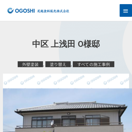
内
メ
容
を
イ
ス
キ
ン
ッ
プ
メ
中区 上浅田 O様邸
ニ
ュ
外壁塗装
,
塗り替え
,
すべての施工事例
ー