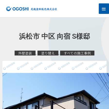
内
メ
容
を
イ
ス
キ
ン
ッ
プ
メ
浜松市 中区 向宿 S様邸
ニ
ュ
外壁塗装
,
塗り替え
,
すべての施工事例
ー