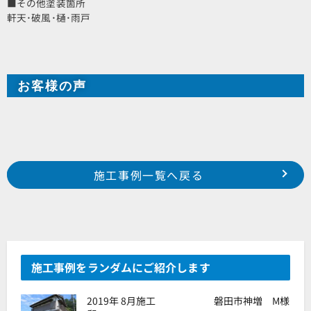
■その他塗装箇所
軒天･破風･樋･雨戸
お客様の声
Prev
前の事例へ
次の事例へ
施工事例一覧へ戻る
浜松市 西区 篠原町 某借家様
浜松市 南区 堤町 O様邸
施工事例をランダムにご紹介します
2019年 8月施工 磐田市神増 M様