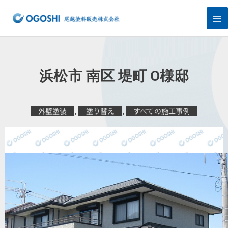
内
メ
容
を
イ
ス
キ
ン
ッ
プ
メ
浜松市 南区 堤町 O様邸
ニ
ュ
外壁塗装
,
塗り替え
,
すべての施工事例
ー