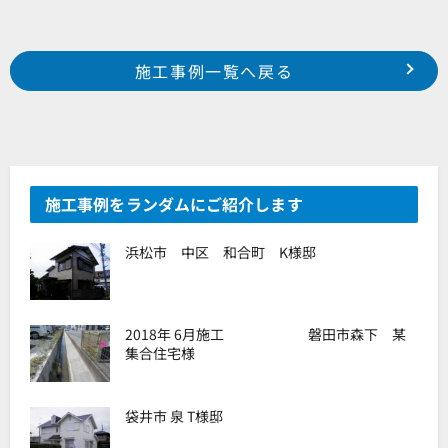
Prev
前の事例へ
次の事例へ
施工事例一覧へ戻る
浜松市 中区 向宿 S様邸
浜松市 中区 北寺島町 H様邸
施工事例をランダムにご紹介します
浜松市 中区 和合町 K様邸
2018年 6月施工 磐田市森下 某
集合住宅様
袋井市 泉 T様邸