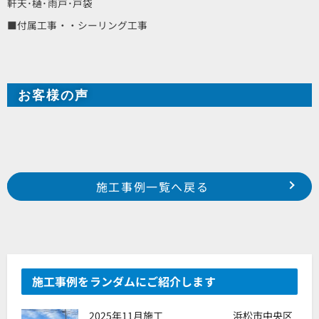
軒天･樋･雨戸･戸袋
■付属工事・・シーリング工事
お客様の声
Prev
前の事例へ
次の事例へ
施工事例一覧へ戻る
浜松市 西区 坪井町 O様邸
浜松市 西区 篠原町 S様邸
施工事例をランダムにご紹介します
2025年11月施工 浜松市中央区