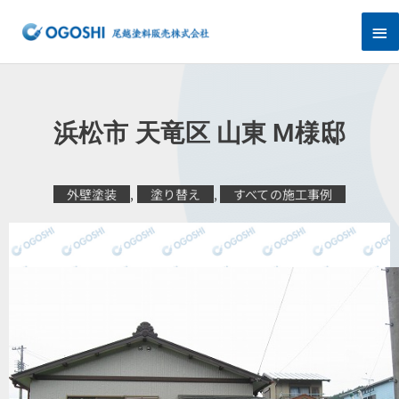
内
メ
容
を
イ
ス
キ
ン
ッ
プ
メ
浜松市 天竜区 山東 M様邸
ニ
ュ
外壁塗装
,
塗り替え
,
すべての施工事例
ー