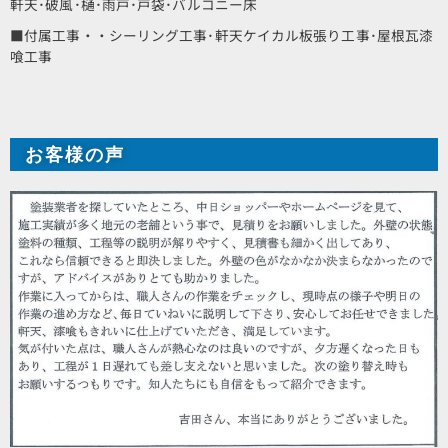
軒天･破風･樋･雨戸･戸袋･バルコニー床
■付属工事・・シーリング工事･軒天ケイカル板張り工事･屋根瓦漆
喰工事
お客様の声