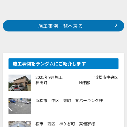
Prev
前の事例へ
次の事例へ
施工事例一覧へ戻る
浜松市 南区 寺脇町 T様邸
浜松市 天竜区 山東 M様邸
施工事例をランダムにご紹介します
2025年9月施工 浜松市中央区
神田町 N様邸
浜松市 中区 栄町 某パーキング様
松市 西区 神ケ谷町 某借家様