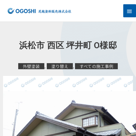
内
メ
容
を
イ
ス
キ
ン
ッ
プ
メ
浜松市 西区 坪井町 O様邸
ニ
ュ
外壁塗装
,
塗り替え
,
すべての施工事例
ー