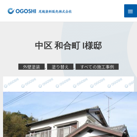
内
メ
容
を
イ
ス
キ
ン
ッ
プ
メ
中区 和合町 I様邸
ニ
ュ
外壁塗装
,
塗り替え
,
すべての施工事例
ー