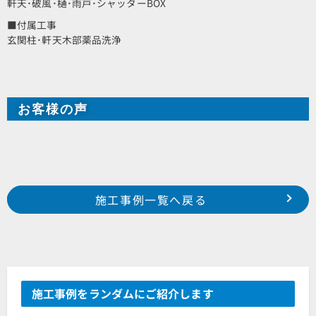
軒天･破風･樋･雨戸･シャッターBOX
■付属工事
玄関柱･軒天木部薬品洗浄
お客様の声
Prev
前の事例へ
次の事例へ
施工事例一覧へ戻る
中区 鴨江 H様邸
磐田市 東貝塚 I様邸
施工事例をランダムにご紹介します