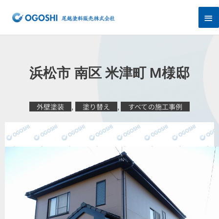
内
メ
容
を
イ
ス
キ
ン
ッ
プ
メ
浜松市 南区 米津町 M様邸
ニ
ュ
外壁塗装
,
塗り替え
,
すべての施工事例
ー