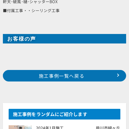
軒天･破風･樋･シャッターBOX
■付属工事・・シーリング工事
お客様の声
Prev
前の事例へ
次の事例へ
施工事例一覧へ戻る
浜松市 北区 引佐町 M様邸
中区 田町 某借ビル様
施工事例をランダムにご紹介します
2024年1月施工 掛川市緑ヶ丘