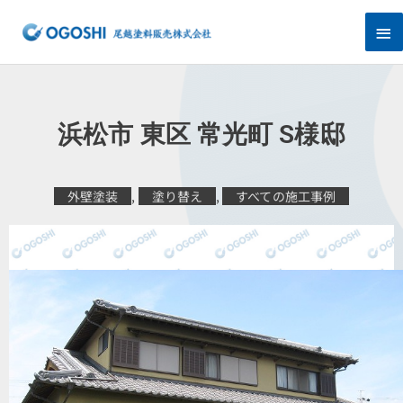
内
メ
容
を
イ
ス
キ
ン
ッ
プ
メ
浜松市 東区 常光町 S様邸
ニ
ュ
外壁塗装
,
塗り替え
,
すべての施工事例
ー