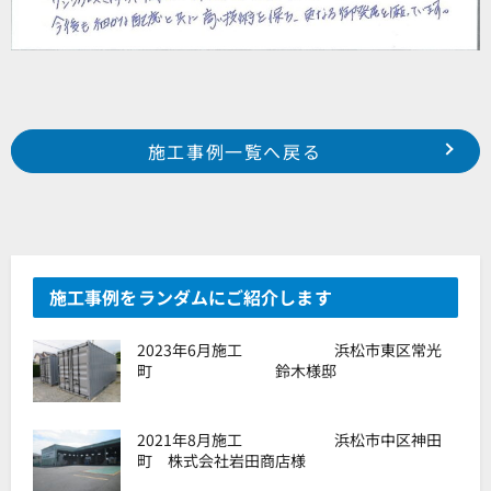
Prev
前の事例へ
次の事例へ
施工事例一覧へ戻る
浜松市 東区 大瀬町 O様邸
浜松市 中区 葵東町 某医院様
施工事例をランダムにご紹介します
2023年6月施工 浜松市東区常光
町 鈴木様邸
2021年8月施工 浜松市中区神田
町 株式会社岩田商店様