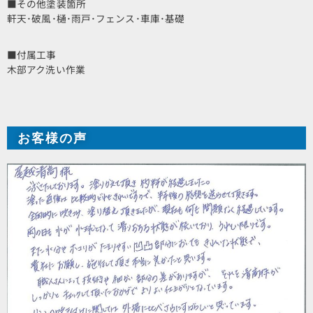
■その他塗装箇所
軒天･破風･樋･雨戸･フェンス･車庫･基礎
■付属工事
木部アク洗い作業
お客様の声