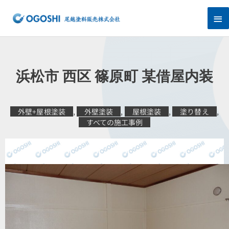
内
メ
容
を
イ
ス
キ
ン
ッ
プ
メ
浜松市 西区 篠原町 某借屋内装
ニ
ュ
外壁+屋根塗装
,
外壁塗装
,
屋根塗装
,
塗り替え
,
すべての施工事例
ー