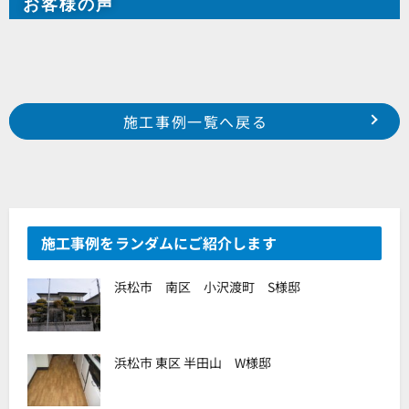
お客様の声
Prev
前の事例へ
次の事例へ
施工事例一覧へ戻る
浜松市 中区 向宿町 N様邸
浜松市 東区 中里町 M様邸
施工事例をランダムにご紹介します
浜松市 南区 小沢渡町 S様邸
浜松市 東区 半田山 W様邸