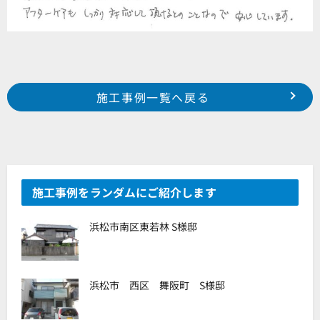
Prev
前の事例へ
次の事例へ
施工事例一覧へ戻る
浜松市 東区 篠ヶ瀬 土屋様邸
磐田市 豊島町 H様邸
施工事例をランダムにご紹介します
浜松市南区東若林 S様邸
浜松市 西区 舞阪町 S様邸