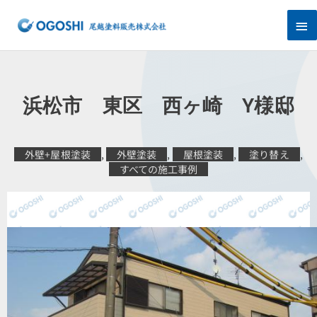
内
メ
容
を
イ
ス
キ
ン
ッ
プ
メ
浜松市 東区 西ヶ崎 Y様邸
ニ
ュ
外壁+屋根塗装
,
外壁塗装
,
屋根塗装
,
塗り替え
,
すべての施工事例
ー