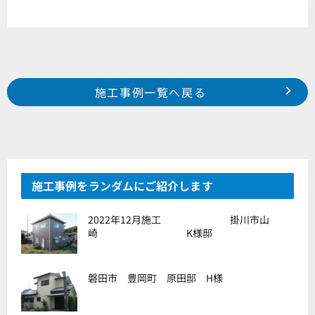
Prev
前の事例へ
次の事例へ
施工事例一覧へ戻る
浜松市 浜北区 新原町 S様邸
浜松市 天竜区 二俣町 Y様邸
施工事例をランダムにご紹介します
2022年12月施工 掛川市山
崎 K様邸
磐田市 豊岡町 原田邸 H様