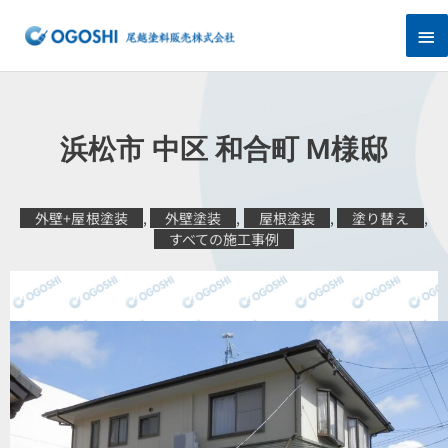
内
メ
容
を
イ
ス
キ
ン
ッ
プ
メ
浜松市 中区 和合町 M様邸
ニ
ュ
外壁+屋根塗装
,
外壁塗装
,
屋根塗装
,
塗り替え
,
すべての施工事例
ー