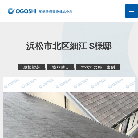
内
メ
容
を
イ
ス
キ
ン
ッ
プ
メ
浜松市北区細江 S様邸
ニ
ュ
屋根塗装
,
塗り替え
,
すべての施工事例
ー