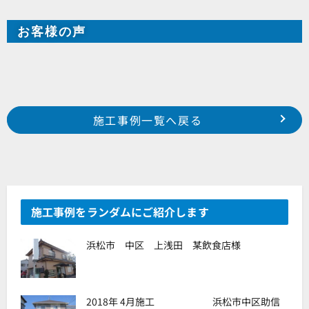
お客様の声
Prev
前の事例へ
次の事例へ
施工事例一覧へ戻る
磐田市 某マンション
浜松市西区入野 S様邸
施工事例をランダムにご紹介します
浜松市 中区 上浅田 某飲食店様
2018年 4月施工 浜松市中区助信