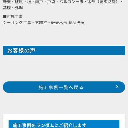
軒天・破風・樋・雨戸・戸袋・バルコンー床・木部（防虫防腐）・
基礎・外塀
■付属工事
シーリング工事・玄関柱・軒天木部 薬品洗浄
お客様の声
Prev
前の事例へ
次の事例へ
施工事例一覧へ戻る
浜松市 中区 葵東町 某店舗様
磐田市 川袋 平澤様邸
施工事例をランダムにご紹介します