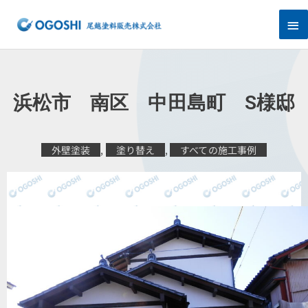
内
メ
容
を
イ
ス
キ
ン
ッ
プ
メ
浜松市 南区 中田島町 S様邸
ニ
ュ
外壁塗装
,
塗り替え
,
すべての施工事例
ー