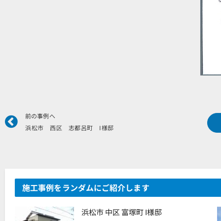
Prev
前の事例へ
浜松市 西区 志都呂町 I様邸
施工事例をランダムにご紹介します
浜松市 中区 富塚町 I様邸