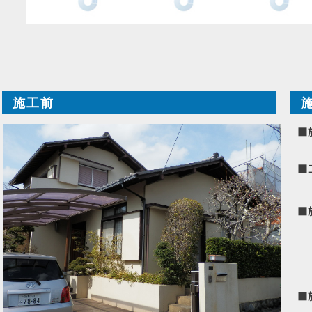
施工前
■
■
■
■