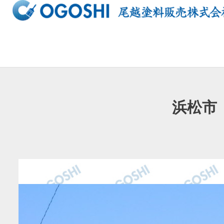
内
容
を
ス
キ
ッ
プ
浜松市