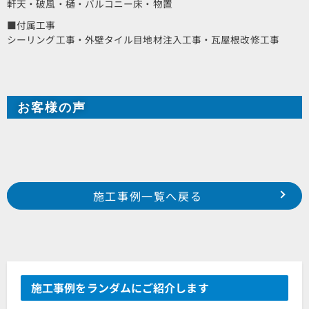
軒天・破風・樋・バルコニー床・物置
■付属工事
シーリング工事・外壁タイル目地材注入工事・瓦屋根改修工事
お客様の声
Prev
前の事例へ
次の事例へ
施工事例一覧へ戻る
浜松市 東区 豊田町 M様邸
浜松市 北区 細江町 N様邸
施工事例をランダムにご紹介します