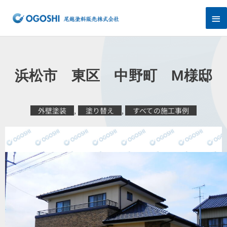
内
メ
容
を
イ
ス
キ
ン
ッ
プ
メ
浜松市 東区 中野町 M様邸
ニ
ュ
外壁塗装
,
塗り替え
,
すべての施工事例
ー