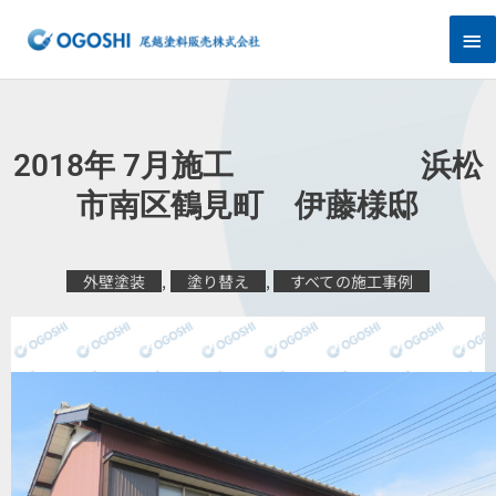
内
メ
容
を
イ
ス
キ
ン
ッ
プ
メ
2018年 7月施工 浜松
ニ
市南区鶴見町 伊藤様邸
ュ
外壁塗装
,
塗り替え
,
すべての施工事例
ー