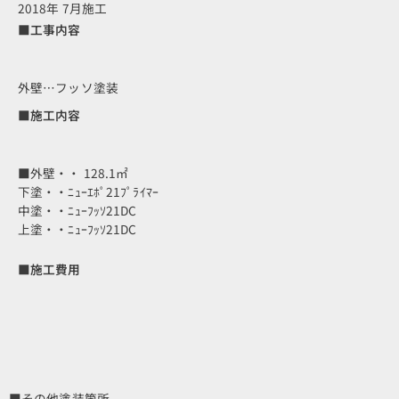
2018年 7月施工
■工事内容
外壁…フッソ塗装
■施工内容
■外壁・・ 128.1㎡
下塗・・ﾆｭｰｴﾎﾟ21ﾌﾟﾗｲﾏｰ
中塗・・ﾆｭｰﾌｯｿ21DC
上塗・・ﾆｭｰﾌｯｿ21DC
■施工費用
■その他塗装箇所