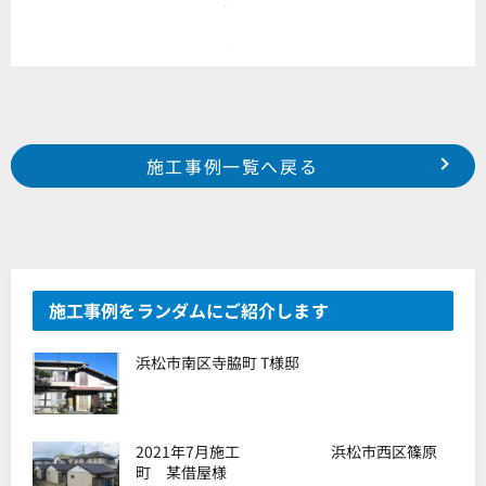
Prev
前の事例へ
次の事例へ
施工事例一覧へ戻る
2018年 7月施工 浜松市中区富塚町 I様邸
2018年 7月施工 浜松市中区神田町 K様邸
施工事例をランダムにご紹介します
浜松市南区寺脇町 T様邸
2021年7月施工 浜松市西区篠原
町 某借屋様