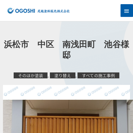
内
メ
容
を
イ
ス
キ
ン
ッ
プ
メ
浜松市 中区 南浅田町 池谷様
ニ
邸
ュ
そのほか塗装
,
塗り替え
,
すべての施工事例
ー