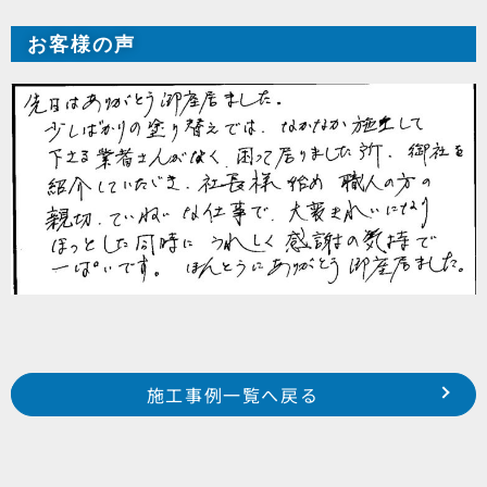
お客様の声
Prev
前の事例へ
次の事例へ
施工事例一覧へ戻る
浜松市 中区 幸町 某集合住宅様
浜松市 東区 半田山 M様邸